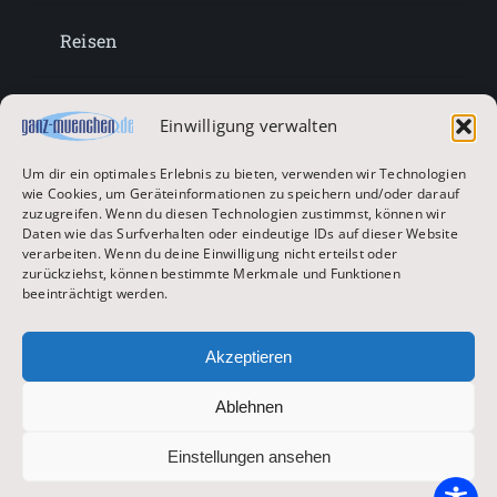
Reisen
Lifestyle
Einwilligung verwalten
Um dir ein optimales Erlebnis zu bieten, verwenden wir Technologien
Entertainment
wie Cookies, um Geräteinformationen zu speichern und/oder darauf
zuzugreifen. Wenn du diesen Technologien zustimmst, können wir
Daten wie das Surfverhalten oder eindeutige IDs auf dieser Website
verarbeiten. Wenn du deine Einwilligung nicht erteilst oder
Oktoberfest & Volksfeste
zurückziehst, können bestimmte Merkmale und Funktionen
beeinträchtigt werden.
Zur Hauptseite
Akzeptieren
Ablehnen
© 2026 ganz-muenchen.de
Einstellungen ansehen
Impressum
|
Datenschutz