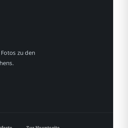
 Fotos zu den
chens.
sfeste
Zur Hauptseite