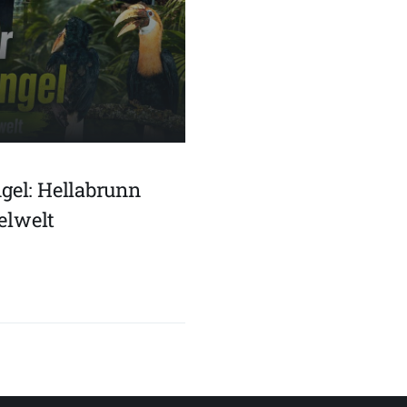
el: Hellabrunn
elwelt