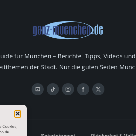
Guide für München – Berichte, Tipps, Videos und
eitthemen der Stadt. Nur die guten Seiten Mün
e Cookies,
nn du
Lifestyle
Entertainment
Oktoberfest & Volk