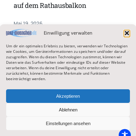
auf dem Rathausbalkon
Mai 19, 2026
Einwilligung verwalten
Um dir ein optimales Erlebnis zu bieten, verwenden wir Technologien
wie Cookies, um Geräteinformationen zu speichern und/oder darauf
zuzugreifen. Wenn du diesen Technologien zustimmst, können wir
Daten wie das Surfverhalten oder eindeutige IDs auf dieser Website
verarbeiten. Wenn du deine Einwilligung nicht erteilst oder
zurückziehst, können bestimmte Merkmale und Funktionen
beeinträchtigt werden.
Shopping & Märkte
Akzeptieren
Ablehnen
Sammelkarten-Mekka in der
Fußgängerzone: Fanatics eröffnete
Einstellungen ansehen
Pop-Up Store