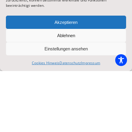
zurückziehst, können bestimmte Merkmale und Funktionen
spaziert, erlebt ein Gelände [...]
beeinträchtigt werden.
Juli 29, 2026
Akzeptieren
Ablehnen
Einstellungen ansehen
Cookies Hinweis
Datenschutz
Impressum
Oktoberfest,Oktoberfest & Volksfeste
Bartls Flößerstadl Enten- und
Hühnerbraterei: Das neue
Wiesnzelt legt an auf der