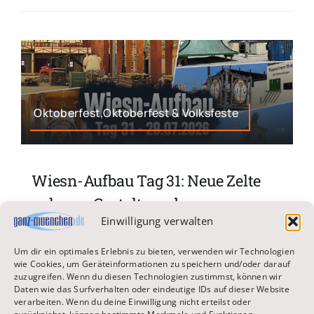
Oktoberfest,Oktoberfest & Volksfeste
Wiesn-Aufbau Tag 31: Neue Zelte
nehmen Gestalt an, der
Einwilligung verwalten
Paulanerturm wird umgestaltet
und der Sammlerkrug kommt
Um dir ein optimales Erlebnis zu bieten, verwenden wir Technologien
wie Cookies, um Geräteinformationen zu speichern und/oder darauf
früher als gewohnt
zuzugreifen. Wenn du diesen Technologien zustimmst, können wir
Daten wie das Surfverhalten oder eindeutige IDs auf dieser Website
verarbeiten. Wenn du deine Einwilligung nicht erteilst oder
Wer dieser Tage über die Theresienwiese