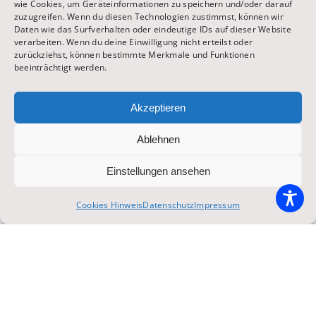
wie Cookies, um Geräteinformationen zu speichern und/oder darauf
zuzugreifen. Wenn du diesen Technologien zustimmst, können wir
Daten wie das Surfverhalten oder eindeutige IDs auf dieser Website
Juli 10, 2026
verarbeiten. Wenn du deine Einwilligung nicht erteilst oder
zurückziehst, können bestimmte Merkmale und Funktionen
beeinträchtigt werden.
Akzeptieren
Ablehnen
Einstellungen ansehen
Oktoberfest
Cookies Hinweis
Datenschutz
Impressum
Oktoberfest Aufbau 2026 – Tag 04 –
02.07.2026 – Donnerstag:
Kaiserwetter, der fliegende