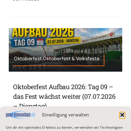
Oktoberfest,Oktoberfest & Volksfeste
Oktoberfest Aufbau 2026: Tag 09 –
das Fest wächst weiter (07.07.2026
– Dienstag)
Einwilligung verwalten
An Tag 9 des Wiesn-Aufbaus zeigt sich auf der
Um dir ein optimales Erlebnis zu bieten, verwenden wir Technologien
Theresienwiese [...]