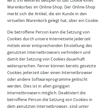
wird. Ein weiteres Beispiel ist das Cookie eines
Warenkorbes im Online-Shop. Der Online-Shop
merkt sich die Artikel, die ein Kunde in den
virtuellen Warenkorb gelegt hat, über ein Cookie.
Die betroffene Person kann die Setzung von
Cookies durch unsere Internetseite jederzeit
mittels einer entsprechenden Einstellung des
genutzten Internetbrowsers verhindern und
damit der Setzung von Cookies dauerhaft
widersprechen. Ferner können bereits gesetzte
Cookies jederzeit über einen Internetbrowser
oder andere Softwareprogramme gelöscht
werden. Dies ist in allen gängigen
Internetbrowsern möglich. Deaktiviert die
betroffene Person die Setzung von Cookies in
dem genutzten Internetbrowser, sind unter