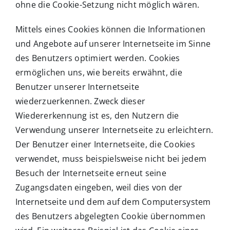
ohne die Cookie-Setzung nicht möglich wären.
Mittels eines Cookies können die Informationen
und Angebote auf unserer Internetseite im Sinne
des Benutzers optimiert werden. Cookies
ermöglichen uns, wie bereits erwähnt, die
Benutzer unserer Internetseite
wiederzuerkennen. Zweck dieser
Wiedererkennung ist es, den Nutzern die
Verwendung unserer Internetseite zu erleichtern.
Der Benutzer einer Internetseite, die Cookies
verwendet, muss beispielsweise nicht bei jedem
Besuch der Internetseite erneut seine
Zugangsdaten eingeben, weil dies von der
Internetseite und dem auf dem Computersystem
des Benutzers abgelegten Cookie übernommen