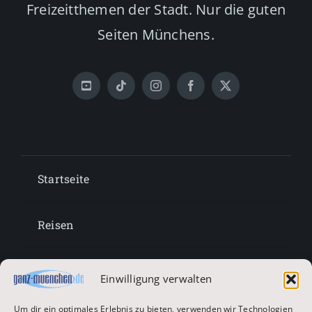
Freizeitthemen der Stadt. Nur die guten
Seiten Münchens.
Startseite
Reisen
Lifestyle
Einwilligung verwalten
Um dir ein optimales Erlebnis zu bieten, verwenden wir Technologien