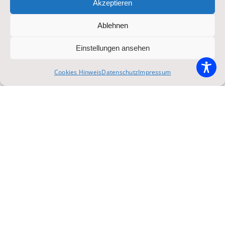
Akzeptieren
Feste & Events,Oktoberfest,Oktoberfest &
Ablehnen
Volksfeste,Video
Einstellungen ansehen
Cookies Hinweis
Datenschutz
Impressum
Die gestrandeten Rheingauer – das
Warten auf die Öffnung der Wiesn
nach Notschliessung am 01.10.2025
Oktober 28, 2025