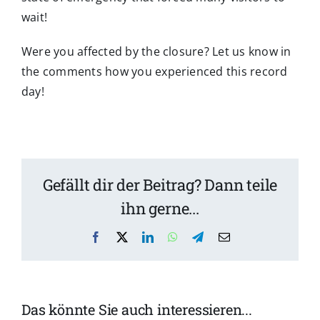
wait!
Were you affected by the closure? Let us know in
the comments how you experienced this record
day!
Gefällt dir der Beitrag? Dann teile
ihn gerne...
Facebook
X
LinkedIn
WhatsApp
Telegram
Email
Das könnte Sie auch interessieren...
Wiesn