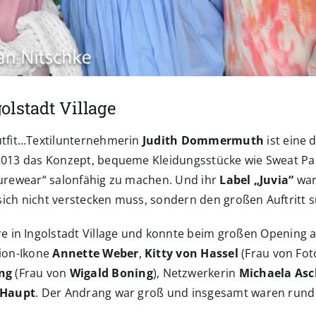
olstadt Village
utfit…Textilunternehmerin
Judith Dommermuth
ist eine 
 2013 das Konzept, bequeme Kleidungsstücke wie Sweat P
eisurewear“ salonfähig zu machen. Und ihr
Label „Juvia“
war
ich nicht verstecken muss, sondern den großen Auftritt s
re in Ingolstadt Village und konnte beim großen Opening
hion-Ikone
Annette Weber
,
Kitty von Hassel
(Frau von Fot
ng
(Frau von
Wigald Boning
), Netzwerkerin
Michaela Asc
 Haupt
. Der Andrang war groß und insgesamt waren run