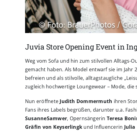
Juvia Store Opening Event in Ing
Weg vom Sofa und hin zum stilvollen Alltags-O
gemacht haben. Als Model entwarf sie im Jahr
befreien und als stilvolle, alltagstaugliche „L
zugleich hochwertige Loungewear – Mode, die s
Nun eröffnete
Judith Dommermuth
ihren Sto
Fans ihres Labels begrüßen, darunter u.a. Fas
Susanne
Samwer
, Opernsängerin
Teresa Boni
Gräfin von Keyserlingk
und Influencerin
Julia