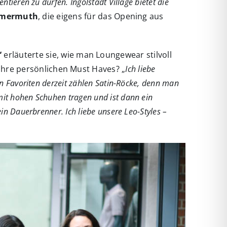
tieren zu dürfen. Ingolstadt Village bietet die
mmermuth
, die eigens für das Opening aus
“
erläuterte sie, wie man Loungewear stilvoll
Ihre persönlichen Must Haves? „
Ich liebe
n Favoriten derzeit zählen Satin-Röcke, denn man
it hohen Schuhen tragen und ist dann ein
n Dauerbrenner. Ich liebe unsere Leo-Styles –