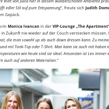
re Welt von Juvia hier in diesem wunderschönen Ambiente präsen
rifft edler Stil auf pure Entspannung
“, freute sich
Judith Do
 im Gepäck.
orin
Monica Ivancan
in der
VIP-Lounge „The Apartment
in Zukunft nie wieder auf der Couch verstecken müssen. 
l hat, die man sowohl up als auch down dressen kann. Zu meine
nd mit Tank-Top oder T-Shirt. Man kann sie auch mit haben m
peraturen wie heute sind sie ideal. Ansonsten ist Leo immer ei
ern auch auf anderen Materialien
.“