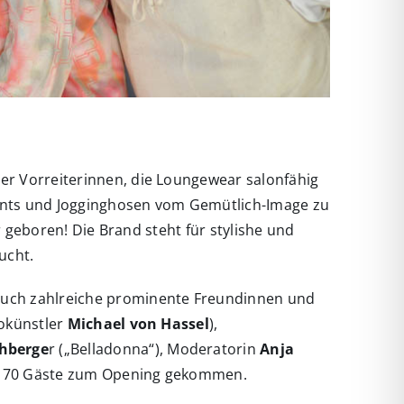
der Vorreiterinnen, die Loungewear salonfähig
ants und Jogginghosen vom Gemütlich-Image zu
 geboren! Die Brand steht für stylishe und
ucht.
 auch zahlreiche prominente Freundinnen und
okünstler
Michael von Hassel
),
hberge
r („Belladonna“), Moderatorin
Anja
d 70 Gäste zum Opening gekommen.