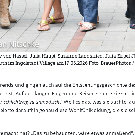
ty von Hassel, Julia Haupt, Suzanne Landsfried, Julia Zirpel
 im Ingolstadt Village am 17.06.2026 Foto: BrauerPhotos /
Trends und gingen auch auf die Entstehungsgeschichte des 
ereist. Auf den langen Flügen und Reisen sehnte sie sich 
er schlichtweg zu unmodisch
.“ Weil es das, was sie suchte, 
eierte daraufhin genau diese Wohlfühlkleidung, die sie sel
ig gemacht hat? „Das zu behaupten, wäre etwas anmaßend“