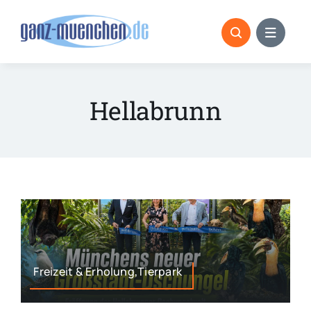
Skip
to
content
Hellabrunn
Freizeit & Erholung,Tierpark