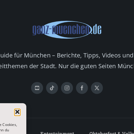
Guide für München – Berichte, Tipps, Videos und
eitthemen der Stadt. Nur die guten Seiten Mün
e Cookies,
nn du
Lifestyle
Entertainment
Oktoberfest & Volk