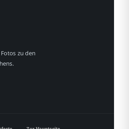
 Fotos zu den
chens.
sfeste
Zur Hauptseite