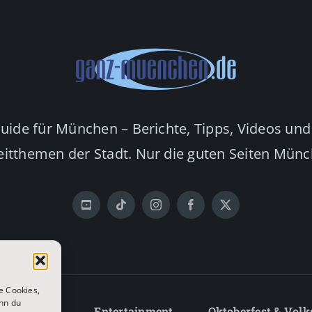
Guide für München – Berichte, Tipps, Videos und
eitthemen der Stadt. Nur die guten Seiten Mün
e Cookies,
nn du
Lifestyle
Entertainment
Oktoberfest & Volk