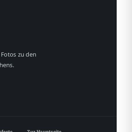
 Fotos zu den
chens.
sfeste
Zur Hauptseite