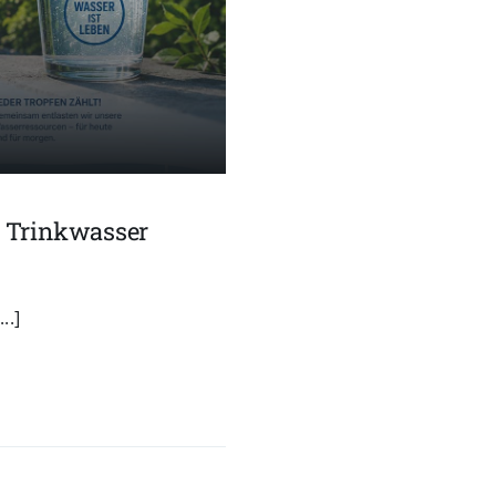
t Trinkwasser
..]