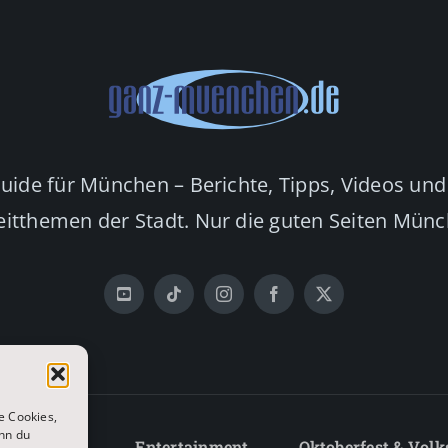
Guide für München – Berichte, Tipps, Videos und
eitthemen der Stadt. Nur die guten Seiten Mün
e Cookies,
nn du
Lifestyle
Entertainment
Oktoberfest & Volk