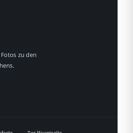
 Fotos zu den
chens.
sfeste
Zur Hauptseite