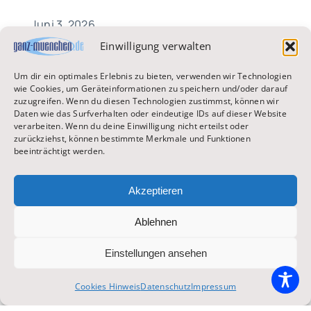
Juni 3, 2026
Einwilligung verwalten
Um dir ein optimales Erlebnis zu bieten, verwenden wir Technologien
wie Cookies, um Geräteinformationen zu speichern und/oder darauf
zuzugreifen. Wenn du diesen Technologien zustimmst, können wir
Daten wie das Surfverhalten oder eindeutige IDs auf dieser Website
verarbeiten. Wenn du deine Einwilligung nicht erteilst oder
zurückziehst, können bestimmte Merkmale und Funktionen
beeinträchtigt werden.
Brauchtum
Akzeptieren
Ablehnen
Großes Familien-Maifest am
Chinesischen Turm abgesagt!
Einstellungen ansehen
Cookies Hinweis
Datenschutz
Impressum
Wenn die Goaßlschnoizer knallen und die
Alphörner erklingen, dann ist [...]