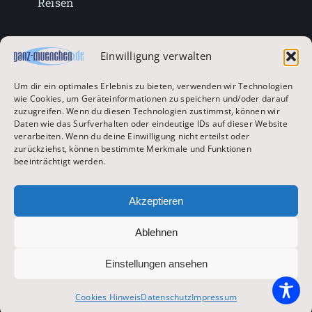
Reisen
Lifestyle
Einwilligung verwalten
Um dir ein optimales Erlebnis zu bieten, verwenden wir Technologien
Entertainment
wie Cookies, um Geräteinformationen zu speichern und/oder darauf
zuzugreifen. Wenn du diesen Technologien zustimmst, können wir
Daten wie das Surfverhalten oder eindeutige IDs auf dieser Website
verarbeiten. Wenn du deine Einwilligung nicht erteilst oder
Oktoberfest & Volksfeste
zurückziehst, können bestimmte Merkmale und Funktionen
beeinträchtigt werden.
Zur Hauptseite
Akzeptieren
Ablehnen
© 2026 ganz-muenchen.de
Einstellungen ansehen
Impressum
|
Datenschutz
Cookies Hinweis
Datenschutz
Impressum