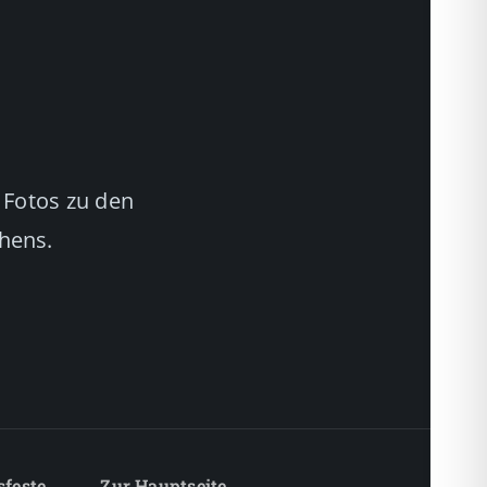
 Fotos zu den
chens.
sfeste
Zur Hauptseite