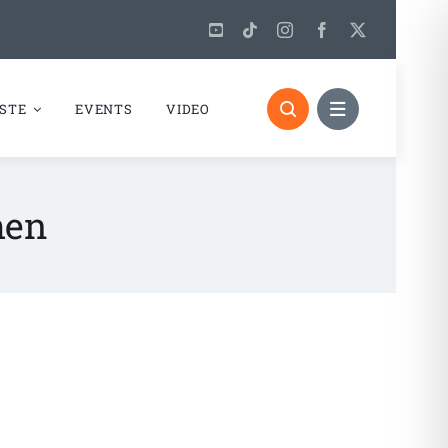
STE
EVENTS
VIDEO
hen