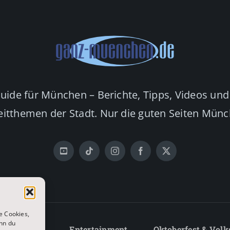
Guide für München – Berichte, Tipps, Videos und
eitthemen der Stadt. Nur die guten Seiten Mün
e Cookies,
nn du
Lifestyle
Entertainment
Oktoberfest & Volk