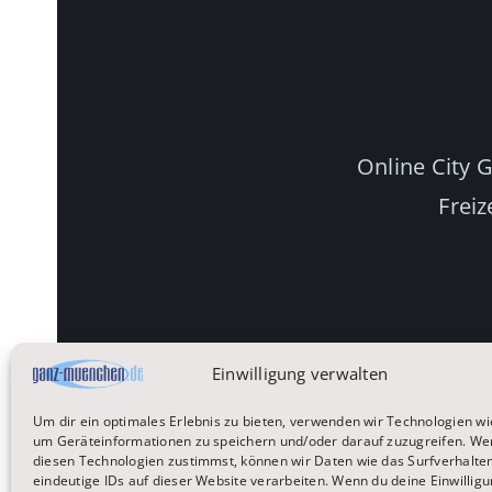
Online City 
Freiz
Einwilligung verwalten
Um dir ein optimales Erlebnis zu bieten, verwenden wir Technologien wi
um Geräteinformationen zu speichern und/oder darauf zuzugreifen. We
Startseite
Reisen
diesen Technologien zustimmst, können wir Daten wie das Surfverhalte
eindeutige IDs auf dieser Website verarbeiten. Wenn du deine Einwilligu