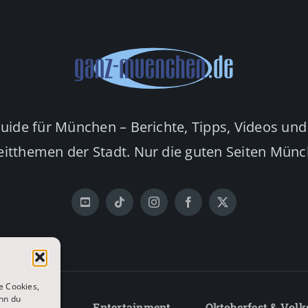
Guide für München – Berichte, Tipps, Videos und
eitthemen der Stadt. Nur die guten Seiten Mün
e Cookies,
nn du
Lifestyle
Entertainment
Oktoberfest & Volk