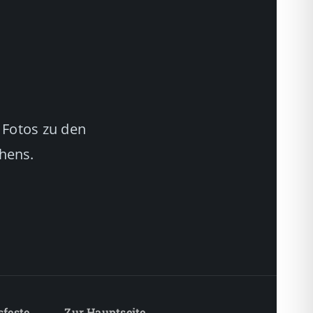
 Fotos zu den
chens.
sfeste
Zur Hauptseite