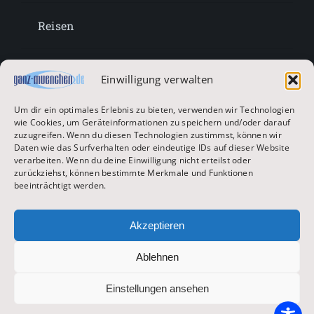
Reisen
Lifestyle
Einwilligung verwalten
Um dir ein optimales Erlebnis zu bieten, verwenden wir Technologien
Entertainment
wie Cookies, um Geräteinformationen zu speichern und/oder darauf
zuzugreifen. Wenn du diesen Technologien zustimmst, können wir
Daten wie das Surfverhalten oder eindeutige IDs auf dieser Website
verarbeiten. Wenn du deine Einwilligung nicht erteilst oder
Oktoberfest & Volksfeste
zurückziehst, können bestimmte Merkmale und Funktionen
beeinträchtigt werden.
Zur Hauptseite
Akzeptieren
Ablehnen
© 2026 ganz-muenchen.de
Einstellungen ansehen
Impressum
|
Datenschutz