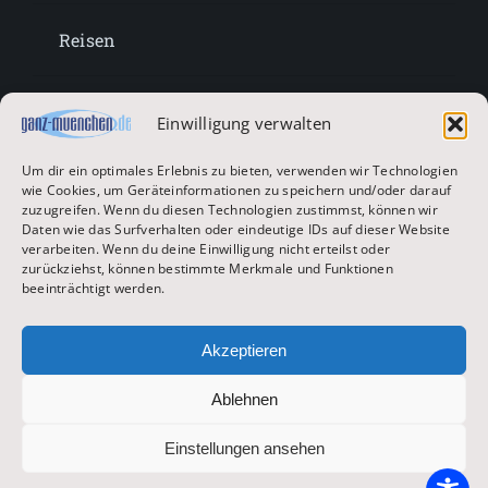
Reisen
Lifestyle
Einwilligung verwalten
Um dir ein optimales Erlebnis zu bieten, verwenden wir Technologien
Entertainment
wie Cookies, um Geräteinformationen zu speichern und/oder darauf
zuzugreifen. Wenn du diesen Technologien zustimmst, können wir
Daten wie das Surfverhalten oder eindeutige IDs auf dieser Website
verarbeiten. Wenn du deine Einwilligung nicht erteilst oder
Oktoberfest & Volksfeste
zurückziehst, können bestimmte Merkmale und Funktionen
beeinträchtigt werden.
Zur Hauptseite
Akzeptieren
Ablehnen
© 2026 ganz-muenchen.de
Einstellungen ansehen
Impressum
|
Datenschutz