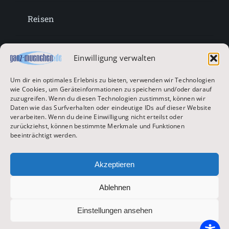
Reisen
Lifestyle
Einwilligung verwalten
Um dir ein optimales Erlebnis zu bieten, verwenden wir Technologien
Entertainment
wie Cookies, um Geräteinformationen zu speichern und/oder darauf
zuzugreifen. Wenn du diesen Technologien zustimmst, können wir
Daten wie das Surfverhalten oder eindeutige IDs auf dieser Website
verarbeiten. Wenn du deine Einwilligung nicht erteilst oder
Oktoberfest & Volksfeste
zurückziehst, können bestimmte Merkmale und Funktionen
beeinträchtigt werden.
Zur Hauptseite
Akzeptieren
Ablehnen
© 2026 ganz-muenchen.de
Einstellungen ansehen
Impressum
|
Datenschutz