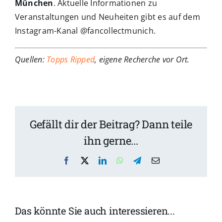
München
. Aktuelle Informationen zu
Veranstaltungen und Neuheiten gibt es auf dem
Instagram-Kanal @fancollectmunich.
Quellen:
Topps Ripped
, eigene Recherche vor Ort.
Gefällt dir der Beitrag? Dann teile
ihn gerne...
Facebook
X
LinkedIn
WhatsApp
Telegram
Email
h
Münchner
Das könnte Sie auch interessieren...
m
„Cliff
Wissenschaf