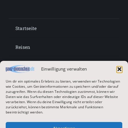
Startseite
Reisen
Lifestyle
Einwilligung verwalten
Um dir ein optimales Erlebnis zu bieten, verwenden wir Technologien
Entertainment
wie Cookies, um Geräteinformationen zu speichern und/oder darauf
zuzugreifen. Wenn du diesen Technologien zustimmst, können wir
Daten wie das Surfverhalten oder eindeutige IDs auf dieser Website
verarbeiten. Wenn du deine Einwilligung nicht erteilst oder
Oktoberfest & Volksfeste
zurückziehst, können bestimmte Merkmale und Funktionen
beeinträchtigt werden.
Zur Hauptseite