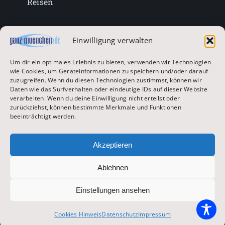
Reisen
Lifestyle
Einwilligung verwalten
Um dir ein optimales Erlebnis zu bieten, verwenden wir Technologien
Entertainment
wie Cookies, um Geräteinformationen zu speichern und/oder darauf
zuzugreifen. Wenn du diesen Technologien zustimmst, können wir
Daten wie das Surfverhalten oder eindeutige IDs auf dieser Website
verarbeiten. Wenn du deine Einwilligung nicht erteilst oder
Oktoberfest & Volksfeste
zurückziehst, können bestimmte Merkmale und Funktionen
beeinträchtigt werden.
Zur Hauptseite
Akzeptieren
Ablehnen
© 2026 ganz-muenchen.de
Einstellungen ansehen
Impressum
|
Datenschutz
Cookies Hinweis
Datenschutz
Impressum