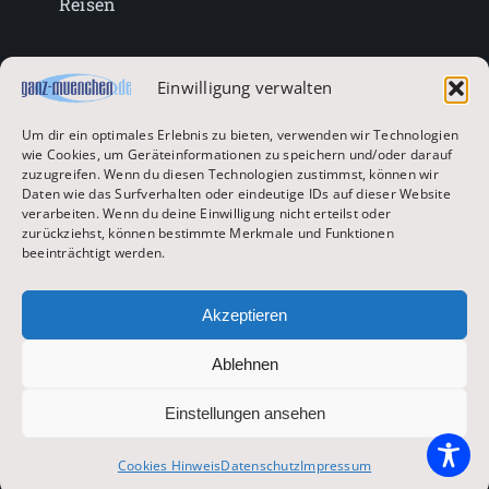
Reisen
Lifestyle
Einwilligung verwalten
Um dir ein optimales Erlebnis zu bieten, verwenden wir Technologien
Entertainment
wie Cookies, um Geräteinformationen zu speichern und/oder darauf
zuzugreifen. Wenn du diesen Technologien zustimmst, können wir
Daten wie das Surfverhalten oder eindeutige IDs auf dieser Website
verarbeiten. Wenn du deine Einwilligung nicht erteilst oder
Oktoberfest & Volksfeste
zurückziehst, können bestimmte Merkmale und Funktionen
beeinträchtigt werden.
Zur Hauptseite
Akzeptieren
Ablehnen
© 2026 ganz-muenchen.de
Einstellungen ansehen
Impressum
|
Datenschutz
Cookies Hinweis
Datenschutz
Impressum