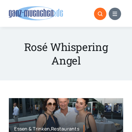
Skip
to
content
Rosé Whispering
Angel
Essen & Trinken,Restaurants