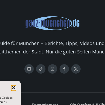
Guide für München – Berichte, Tipps, Videos und
eitthemen der Stadt. Nur die guten Seiten Mün
e Cookies,
nn du
Lifestyle
Entertainment
Oktoberfest & Volk