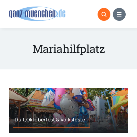
Skip
to
content
Mariahilfplatz
Dult,Oktoberfest & Volksfeste