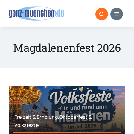
Skip
to
content
Magdalenenfest 2026
Freizeit & Erholung,Oktoberfest &
Volksfeste