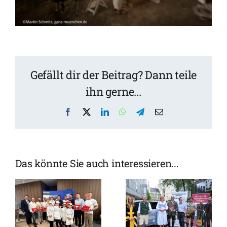
Gefällt dir der Beitrag? Dann teile
ihn gerne...
Facebook
X
LinkedIn
WhatsApp
Telegram
Email
Das könnte Sie auch interessieren...
WirtshausWiesn
„Traumzeit“
2026: Ganz
mit
München ist
Moderatorin
s
Wiesn vom
Alexander