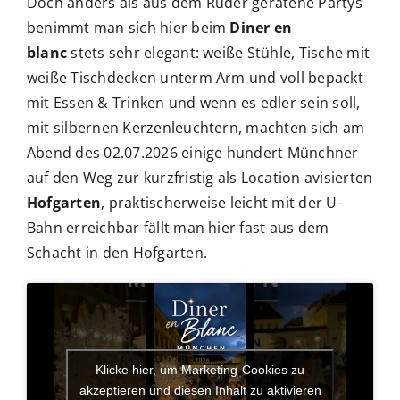
Doch anders als aus dem Ruder geratene Partys
benimmt man sich hier beim
Diner en
blanc
stets sehr elegant: weiße Stühle, Tische mit
weiße Tischdecken unterm Arm und voll bepackt
mit Essen & Trinken und wenn es edler sein soll,
mit silbernen Kerzenleuchtern, machten sich am
Abend des 02.07.2026 einige hundert Münchner
auf den Weg zur kurzfristig als Location avisierten
Hofgarten
, praktischerweise leicht mit der U-
Bahn erreichbar fällt man hier fast aus dem
Schacht in den Hofgarten.
Klicke hier, um Marketing-Cookies zu
akzeptieren und diesen Inhalt zu aktivieren