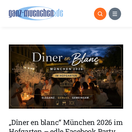
Skip
to
content
„Dîner en blanc“ München 2026 im
Hofgarten – edle Facebook Party