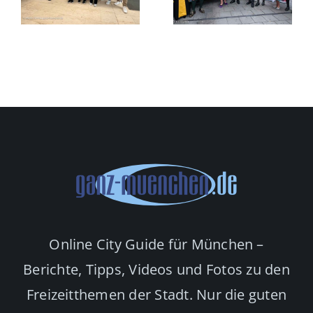
19.
Polzin und
t
September
Starkoch
bis 4.
Alexander
n
Oktober
Herrmann
Online City Guide für München –
Berichte, Tipps, Videos und Fotos zu den
Freizeitthemen der Stadt. Nur die guten