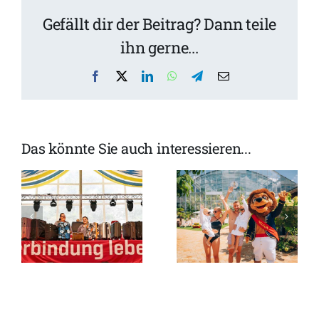
Gefällt dir der Beitrag? Dann teile
ihn gerne...
Facebook
X
LinkedIn
WhatsApp
Telegram
Email
Das könnte Sie auch interessieren...
Sommerferienprogramm
in der
Termine im
Therme
Olympiapar
Erding:
n
bis zum
Shows, Live-
Jahresende
Musik und
2026
jede Menge
Sommerfeeling