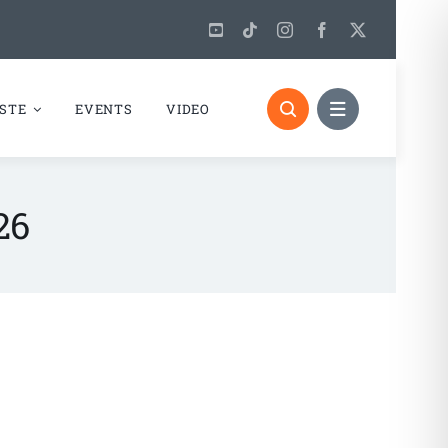
STE
EVENTS
VIDEO
26