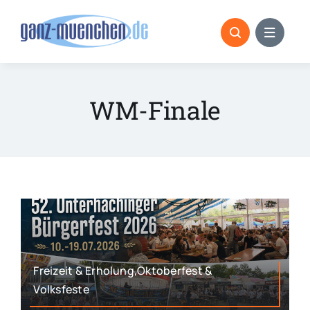
Skip
to
content
WM-Finale
Freizeit & Erholung,Oktoberfest &
Volksfeste