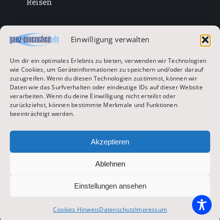
Reisen
Lifestyle
Einwilligung verwalten
Um dir ein optimales Erlebnis zu bieten, verwenden wir Technologien
Entertainment
wie Cookies, um Geräteinformationen zu speichern und/oder darauf
zuzugreifen. Wenn du diesen Technologien zustimmst, können wir
Daten wie das Surfverhalten oder eindeutige IDs auf dieser Website
verarbeiten. Wenn du deine Einwilligung nicht erteilst oder
Oktoberfest & Volksfeste
zurückziehst, können bestimmte Merkmale und Funktionen
beeinträchtigt werden.
Zur Hauptseite
Akzeptieren
Ablehnen
© 2026 ganz-muenchen.de
Einstellungen ansehen
Impressum
|
Datenschutz
Cookies Hinweis
Datenschutz
Impressum