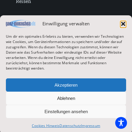
Reisen
Lifestyle
Einwilligung verwalten
Um dir ein optimales Erlebnis zu bieten, verwenden wir Technologien
Entertainment
wie Cookies, um Geräteinformationen zu speichern und/oder darauf
zuzugreifen. Wenn du diesen Technologien zustimmst, können wir
Daten wie das Surfverhalten oder eindeutige IDs auf dieser Website
verarbeiten. Wenn du deine Einwilligung nicht erteilst oder
Oktoberfest & Volksfeste
zurückziehst, können bestimmte Merkmale und Funktionen
beeinträchtigt werden.
Zur Hauptseite
Akzeptieren
Ablehnen
© 2026 ganz-muenchen.de
Einstellungen ansehen
Impressum
|
Datenschutz
Cookies Hinweis
Datenschutz
Impressum