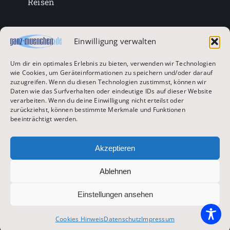
Reisen
Lifestyle
Einwilligung verwalten
Um dir ein optimales Erlebnis zu bieten, verwenden wir Technologien
Entertainment
wie Cookies, um Geräteinformationen zu speichern und/oder darauf
zuzugreifen. Wenn du diesen Technologien zustimmst, können wir
Daten wie das Surfverhalten oder eindeutige IDs auf dieser Website
verarbeiten. Wenn du deine Einwilligung nicht erteilst oder
Oktoberfest & Volksfeste
zurückziehst, können bestimmte Merkmale und Funktionen
beeinträchtigt werden.
Zur Hauptseite
Akzeptieren
Ablehnen
© 2026 ganz-muenchen.de
Einstellungen ansehen
Impressum
|
Datenschutz
Cookies Hinweis
Datenschutz
Impressum