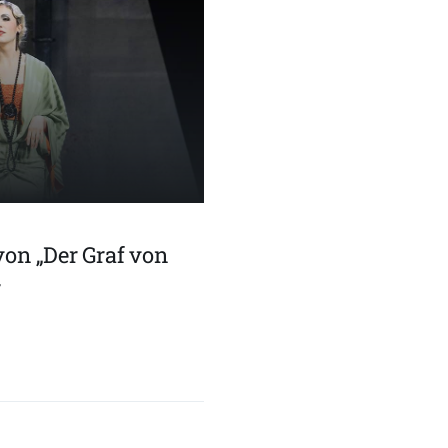
von „Der Graf von
r