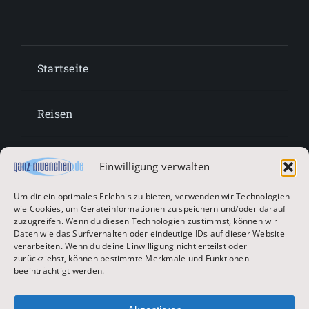
Startseite
Reisen
Lifestyle
Einwilligung verwalten
Um dir ein optimales Erlebnis zu bieten, verwenden wir Technologien
Entertainment
wie Cookies, um Geräteinformationen zu speichern und/oder darauf
zuzugreifen. Wenn du diesen Technologien zustimmst, können wir
Daten wie das Surfverhalten oder eindeutige IDs auf dieser Website
verarbeiten. Wenn du deine Einwilligung nicht erteilst oder
Oktoberfest & Volksfeste
zurückziehst, können bestimmte Merkmale und Funktionen
beeinträchtigt werden.
Zur Hauptseite