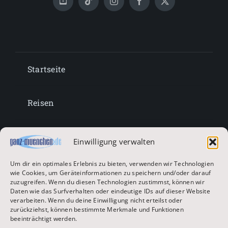
Startseite
Reisen
Lifestyle
Einwilligung verwalten
Um dir ein optimales Erlebnis zu bieten, verwenden wir Technologien
Entertainment
wie Cookies, um Geräteinformationen zu speichern und/oder darauf
zuzugreifen. Wenn du diesen Technologien zustimmst, können wir
Daten wie das Surfverhalten oder eindeutige IDs auf dieser Website
verarbeiten. Wenn du deine Einwilligung nicht erteilst oder
Oktoberfest & Volksfeste
zurückziehst, können bestimmte Merkmale und Funktionen
beeinträchtigt werden.