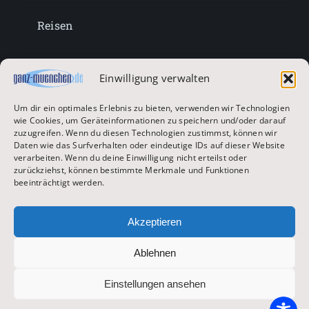
Reisen
Lifestyle
Einwilligung verwalten
Um dir ein optimales Erlebnis zu bieten, verwenden wir Technologien
Entertainment
wie Cookies, um Geräteinformationen zu speichern und/oder darauf
zuzugreifen. Wenn du diesen Technologien zustimmst, können wir
Daten wie das Surfverhalten oder eindeutige IDs auf dieser Website
verarbeiten. Wenn du deine Einwilligung nicht erteilst oder
Oktoberfest & Volksfeste
zurückziehst, können bestimmte Merkmale und Funktionen
beeinträchtigt werden.
Zur Hauptseite
Akzeptieren
Ablehnen
© 2026 ganz-muenchen.de
Einstellungen ansehen
Impressum
|
Datenschutz