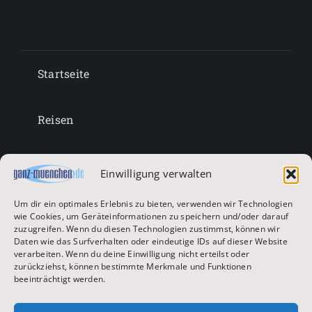
Startseite
Reisen
Lifestyle
Einwilligung verwalten
Um dir ein optimales Erlebnis zu bieten, verwenden wir Technologien
Entertainment
wie Cookies, um Geräteinformationen zu speichern und/oder darauf
zuzugreifen. Wenn du diesen Technologien zustimmst, können wir
Daten wie das Surfverhalten oder eindeutige IDs auf dieser Website
verarbeiten. Wenn du deine Einwilligung nicht erteilst oder
Oktoberfest & Volksfeste
zurückziehst, können bestimmte Merkmale und Funktionen
beeinträchtigt werden.
Zur Hauptseite