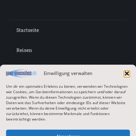
Startseite
Reisen
Lifestyle
Einwilligung verwalten
Um dir ein optimales Erlebnis zu bieten, verwenden wir Technologien
Entertainment
wie Cookies, um Geräteinformationen zu speichern und/oder darauf
zuzugreifen. Wenn du diesen Technologien zustimmst, können wir
Daten wie das Surfverhalten oder eindeutige IDs auf dieser Website
verarbeiten. Wenn du deine Einwilligung nicht erteilst oder
Oktoberfest & Volksfeste
zurückziehst, können bestimmte Merkmale und Funktionen
beeinträchtigt werden.
Zur Hauptseite