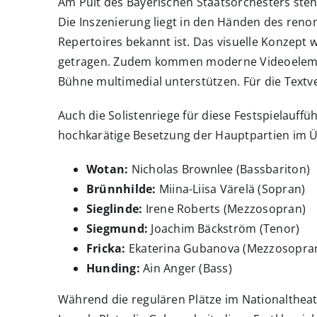
Am Pult des Bayerischen Staatsorchesters steht
Die Inszenierung liegt in den Händen des reno
Repertoires bekannt ist. Das visuelle Konzept
getragen. Zudem kommen moderne Videoelement
Bühne multimedial unterstützen. Für die Textve
Auch die Solistenriege für diese Festspielauff
hochkarätige Besetzung der Hauptpartien im Ü
Wotan:
Nicholas Brownlee (Bassbariton)
Brünnhilde:
Miina-Liisa Värelä (Sopran)
Sieglinde:
Irene Roberts (Mezzosopran)
Siegmund:
Joachim Bäckström (Tenor)
Fricka:
Ekaterina Gubanova (Mezzosopra
Hunding:
Ain Anger (Bass)
Während die regulären Plätze im Nationaltheate