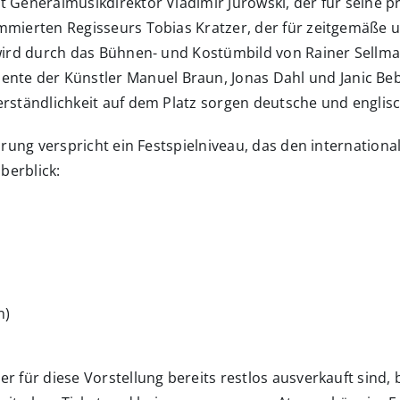
 Generalmusikdirektor Vladimir Jurowski, der für seine p
mmierten Regisseurs Tobias Kratzer, der für zeitgemäße u
 wird durch das Bühnen- und Kostümbild von Rainer Sellma
e der Künstler Manuel Braun, Jonas Dahl und Janic Bebi
rständlichkeit auf dem Platz sorgen deutsche und englisc
ührung verspricht ein Festspielniveau, das den internatio
berblick:
n)
r für diese Vorstellung bereits restlos ausverkauft sind,