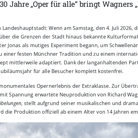
0 Jahre „Oper für alle“ bringt Wagners 
n Landeshauptstadt: Wenn am Samstag, den 4. Juli 2026, d
it über die Grenzen der Stadt hinaus bekannte Kulturforma
ter Jonas als mutiges Experiment begann, um Schwellenä
zu einer festen Münchner Tradition und zu einem internati
pt mittlerweile adaptiert. Dank der langanhaltenden Par
ubiläumsjahr für alle Besucher komplett kostenfrei.
monumentales Opernerlebnis der Extraklasse. Zur Übertr
e mit Spannung erwartete Neuproduktion von Richard Wa
Nibelungen
, stellt aufgrund seiner musikalischen und dram
die Produktion offiziell ab einem Alter von 14 Jahren em