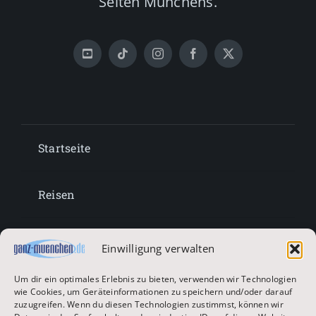
Seiten Münchens.
Startseite
Reisen
Lifestyle
Einwilligung verwalten
Um dir ein optimales Erlebnis zu bieten, verwenden wir Technologien
Entertainment
wie Cookies, um Geräteinformationen zu speichern und/oder darauf
zuzugreifen. Wenn du diesen Technologien zustimmst, können wir