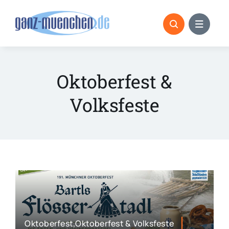
Skip
to
content
Oktoberfest &
Volksfeste
Oktoberfest,Oktoberfest & Volksfeste