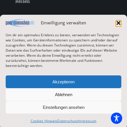
Reisen
Lifestyle
Einwilligung verwalten
Um dir ein optimales Erlebnis zu bieten, verwenden wir Technologien
Entertainment
wie Cookies, um Geräteinformationen zu speichern und/oder darauf
zuzugreifen. Wenn du diesen Technologien zustimmst, können wir
Daten wie das Surfverhalten oder eindeutige IDs auf dieser Website
verarbeiten. Wenn du deine Einwilligung nicht erteilst oder
Oktoberfest & Volksfeste
zurückziehst, können bestimmte Merkmale und Funktionen
beeinträchtigt werden.
Zur Hauptseite
Akzeptieren
Ablehnen
© 2026 ganz-muenchen.de
Einstellungen ansehen
Impressum
|
Datenschutz
Cookies Hinweis
Datenschutz
Impressum