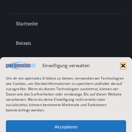
Startseite
Reisen
Lifestyle
Einwilligung verwalten
Um dir ein optimales Erlebnis zu bieten, verwenden wir Technologien
Entertainment
wie Cookies, um Geräteinformationen zu speichern und/oder darauf
zuzugreifen. Wenn du diesen Technologien zustimmst, können wir
Daten wie das Surfverhalten oder eindeutige IDs auf dieser Website
verarbeiten. Wenn du deine Einwilligung nicht erteilst oder
Oktoberfest & Volksfeste
zurückziehst, können bestimmte Merkmale und Funktionen
beeinträchtigt werden.
Zur Hauptseite
Akzeptieren