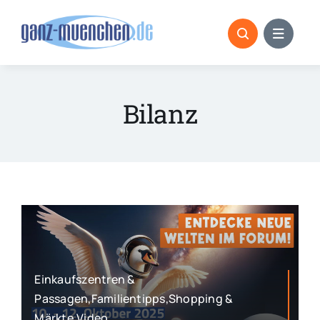
Skip
to
content
Bilanz
Einkaufszentren &
Passagen,Familientipps,Shopping &
Märkte,Video