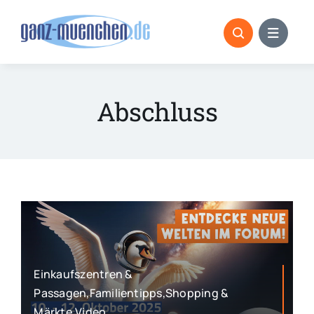
Skip
to
content
Abschluss
Einkaufszentren &
Passagen,Familientipps,Shopping &
Märkte,Video