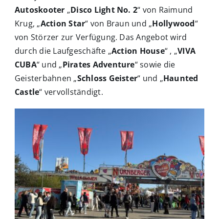
Autoskooter
„
Disco Light No. 2
“ von Raimund
Krug, „
Action Star
“ von Braun und „
Hollywood
“
von Störzer zur Verfügung. Das Angebot wird
durch die Laufgeschäfte „
Action Hous
e
“ , „
VIVA
CUBA
“ und „
Pirates Adventure
“ sowie die
Geisterbahnen „
Schloss Geister
“ und „
Haunted
Castle
“ vervollständigt.